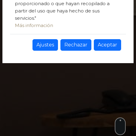
proporcionado o que hayan recopilado a
partir del uso que haya hecho de sus
servicios."
Más información
Ajustes
Rechazar
Aceptar