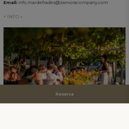
Email:
info.mardefrades@zamoracompany.com
+ INFO »
Reserva