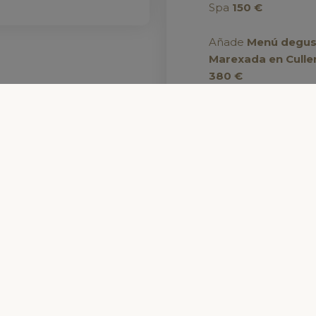
Spa
150
€
Añade
Menú degus
Marexada en Culle
 cookies
-
Pol�tica de calidad
-
Pol�tica medioambiental
-
Transpare
380 €
REGALAR