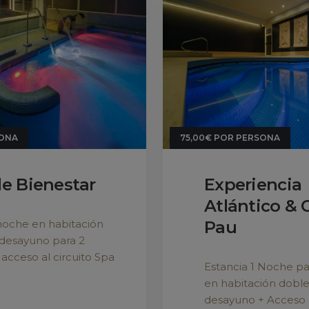
Explore
N
Habitaciones
Spa
Equipamiento
Fotos
Promociones
Pa
Bonos Regalo
pr
ONA
75,00€
POR PERSONA
Prensa
Contacto
e Bienestar
Experiencia
Atlántico & 
 noche en habitación
Pau
desayuno para 2
acceso al circuito Spa
Estancia 1 Noche pa
en habitación dobl
desayuno + Acceso a