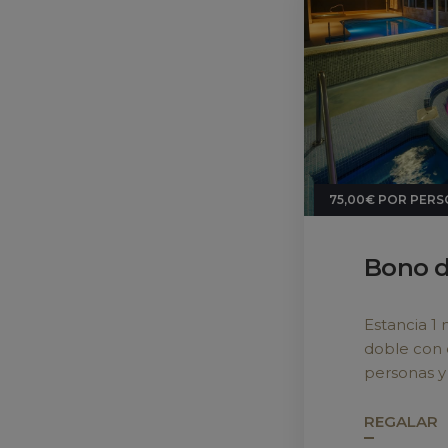
Hotel Spa Atlántico ****
Lugar de Granxa, 15 | CP. 36989
San Vicente do Mar - O Grove
Galicia | Espa�a
info@hotelspatlantico.com
+34 986 738 061
75,00€
POR PERS
Bono d
Estancia 1
doble con 
personas y 
REGALAR