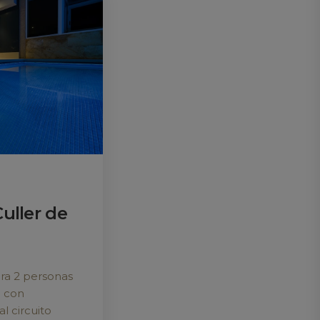
ewsletter
He leído y acepto
la política de privacidad
ra estar al tanto de novedades,
omociones y noticias
Culler de
ra 2 personas
e con
l circuito