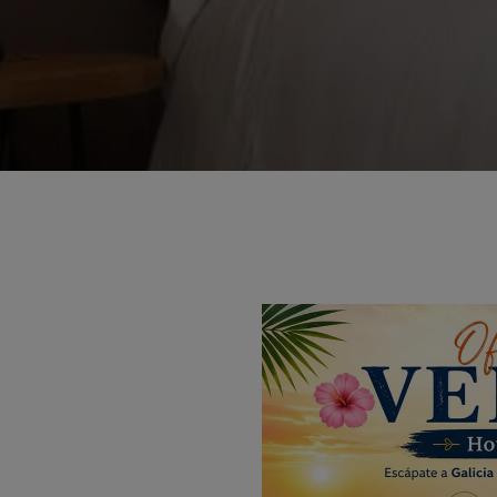
Explore
N
Habitaciones
Spa
Equipamiento
Fotos
Promociones
Pa
Bonos Regalo
pr