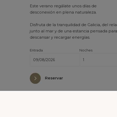
Este verano regálate unos días de
desconexión en plena naturaleza.
Disfruta de la tranquilidad de Galicia, del rel
junto al mar y de una estancia pensada par
descansar y recargar energías.
Entrada
Noches
Reservar
Aviso Legal y Política de Privacidad
-
Política de