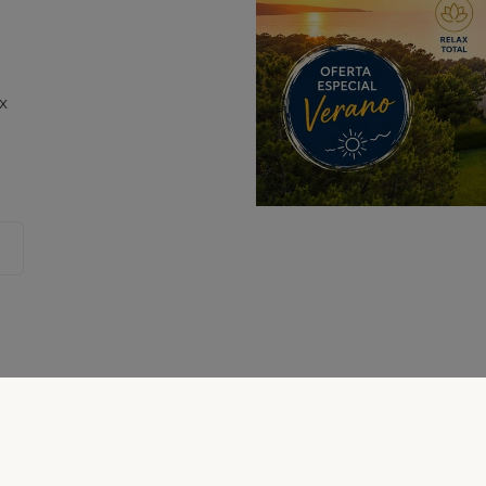
Prensa
Contacto
ax
a
 cookies
-
Pol�tica de calidad
-
Pol�tica medioambiental
-
Transpare